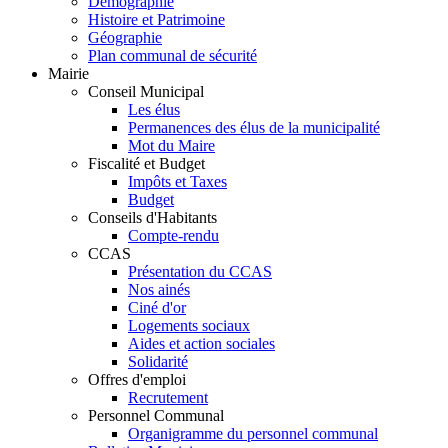
Démographie
Histoire et Patrimoine
Géographie
Plan communal de sécurité
Mairie
Conseil Municipal
Les élus
Permanences des élus de la municipalité
Mot du Maire
Fiscalité et Budget
Impôts et Taxes
Budget
Conseils d'Habitants
Compte-rendu
CCAS
Présentation du CCAS
Nos ainés
Ciné d'or
Logements sociaux
Aides et action sociales
Solidarité
Offres d'emploi
Recrutement
Personnel Communal
Organigramme du personnel communal