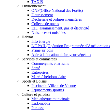
TAXIS
Environnement
ONF(Office National des Forêts)
Fleurissement
Déchèterie et ordures ménagères
Collecte de pneus
Eau, assainissement, gaz et électricité
Nuisances et nuisibles
Habitat
Info énergie
L'OPAH (Opération Programmée d’Amélioration de
Prime air bois
Aide à la location de broyeur végétaux
Services et commerces
Commerçants et artisans
Santé
Entreprises
Marché hebdomadaire
Sports et Loisirs
Piscine de Villette de Vienne
Équipements sportifs
Culture et paroisse
Médiathèque municipale
Ludomobile
Paroisse