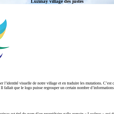
Luzinay village des justes
’identité visuelle de notre village et en traduire les mutations. C’est c
Il fallait que le logo puisse regrouper un certain nombre d’information
zinay est tiré du nom d’un propriétaire gallo-romain « Lucénus » qui 