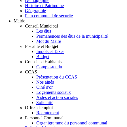
Démographie
Histoire et Patrimoine
Géographie
Plan communal de sécurité
Mairie
Conseil Municipal
Les élus
Permanences des élus de la municipalité
Mot du Maire
Fiscalité et Budget
Impôts et Taxes
Budget
Conseils d'Habitants
Compte-rendu
CCAS
Présentation du CCAS
Nos ainés
Ciné d'or
Logements sociaux
Aides et action sociales
Solidarité
Offres d'emploi
Recrutement
Personnel Communal
Organigramme du personnel communal