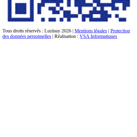
Tous droits réservés : Luzinay 2026 |
Mentions légales
|
Protection
des données personnelles
| Réalisation :
VSA Informatiques