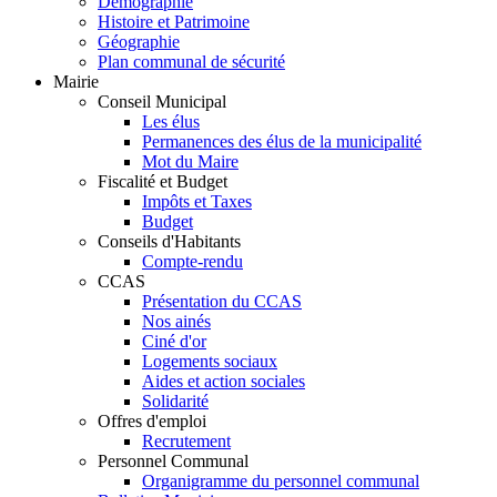
Démographie
Histoire et Patrimoine
Géographie
Plan communal de sécurité
Mairie
Conseil Municipal
Les élus
Permanences des élus de la municipalité
Mot du Maire
Fiscalité et Budget
Impôts et Taxes
Budget
Conseils d'Habitants
Compte-rendu
CCAS
Présentation du CCAS
Nos ainés
Ciné d'or
Logements sociaux
Aides et action sociales
Solidarité
Offres d'emploi
Recrutement
Personnel Communal
Organigramme du personnel communal