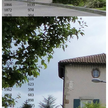
1866
1039
1872
974
1876
904
1881
911
1886
910
1891
888
1896
893
1901
830
1906
812
1911
808
1921
717
1926
696
1931
648
1936
642
1946
616
1954
623
1962
598
1968
683
1975
898
1982
1225