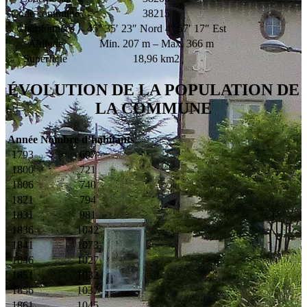
Code commune
38215
Coordonnées
45° 35′ 23″ Nord 4° 57′ 17″ Est
Altitude
Min. 207 m – Max. 366 m
Superficie
18,96 km2
ÉVOLUTION DE LA POPULATION DE
LA COMMUNE
Année
Nombre d’habitants
1793
697
1800
721
1806
740
1821
794
1831
981
1836
1042
1841
1073
1846
1027
1851
1032
1856
1037
1861
1045