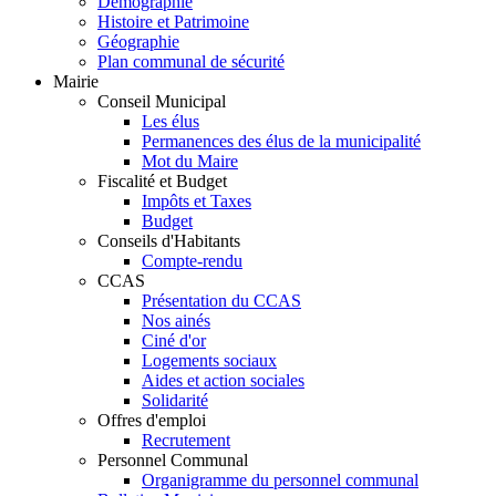
Démographie
Histoire et Patrimoine
Géographie
Plan communal de sécurité
Mairie
Conseil Municipal
Les élus
Permanences des élus de la municipalité
Mot du Maire
Fiscalité et Budget
Impôts et Taxes
Budget
Conseils d'Habitants
Compte-rendu
CCAS
Présentation du CCAS
Nos ainés
Ciné d'or
Logements sociaux
Aides et action sociales
Solidarité
Offres d'emploi
Recrutement
Personnel Communal
Organigramme du personnel communal