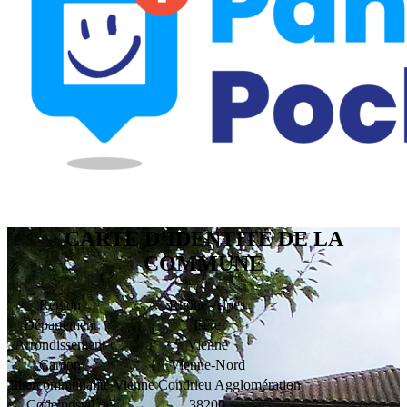
CARTE D’IDENTITÉ DE LA
COMMUNE
Région
Rhône-Alpes
Département
Isère
Arrondissement
Vienne
Canton
Vienne-Nord
Intercommunalité
Vienne Condrieu Agglomération
Code postal
38200