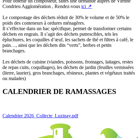
Pour obtenir un composteur, faites une demande auprès de Vienne
Condrieu Agglomération , Rendez-vous
ici 📌
Le compostage des déchets réduit de 30% le volume et de 50% le
poids des conteneurs à ordures ménagères.
Il s’effectue dans un bac spécifique, permet de transformer certains
déchets en engrais. Il s’agit des déchets putrescibles, tels les
épluchures, les coquilles d’œuf, les sachets de thé et filtres à café, le
pain…, ainsi que les déchets dits “verts”, herbes et petits
branchages.
Les déchets de cuisine (viandes, poissons, fromages, laitages, restes
de repas cuits, coquillages), les déchets de jardin (feuilles vernissées
(lierre, laurier), gros branchages, résineux, plantes et végétaux traités
ou malades)
CALENDRIER DE RAMASSAGES
Calendrier 2026_Collecte_Luzinay.pdf