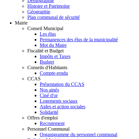
Démographie
Histoire et Patrimoine
Géographie
Plan communal de sécurité
Mairie
Conseil Municipal
Les élus
Permanences des élus de la municipalité
Mot du Maire
Fiscalité et Budget
Impôts et Taxes
Budget
Conseils d'Habitants
Compte-rendu
CCAS
Présentation du CCAS
Nos ainés
Ciné d'or
Logements sociaux
Aides et action sociales
Solidarité
Offres d'emploi
Recrutement
Personnel Communal
Organigramme du personnel communal