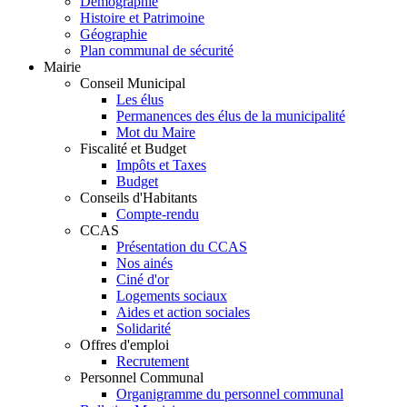
Démographie
Histoire et Patrimoine
Géographie
Plan communal de sécurité
Mairie
Conseil Municipal
Les élus
Permanences des élus de la municipalité
Mot du Maire
Fiscalité et Budget
Impôts et Taxes
Budget
Conseils d'Habitants
Compte-rendu
CCAS
Présentation du CCAS
Nos ainés
Ciné d'or
Logements sociaux
Aides et action sociales
Solidarité
Offres d'emploi
Recrutement
Personnel Communal
Organigramme du personnel communal